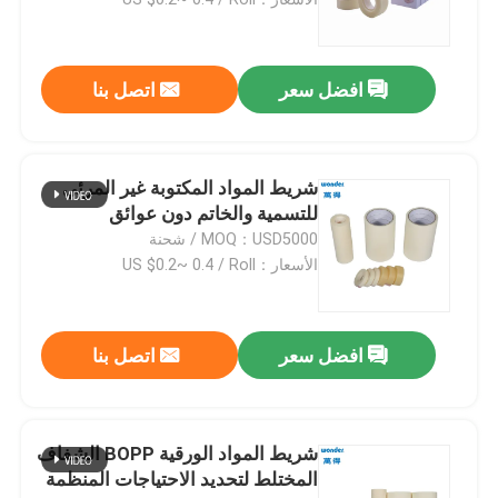
شريط عبوة BOPP
افضل سعر
اتصل بنا
شريط المواد الورقية BOPP
شريط المواد المكتوبة غير المرئي
شريط البوب (Bopp Tape)
للتسمية والخاتم دون عوائق
MOQ：USD5000 / شحنة
الأسعار：US $0.2~ 0.4 / Roll
شريط رقائق الألومنيوم
شريط ملصق ذو جانبين
افضل سعر
اتصل بنا
الغراء اللاصق الاكريليك على أساس الماء
شريط المواد الورقية BOPP الشفاف
المختلط لتحديد الاحتياجات المنظمة
شريط رغوة ملصق ذاتي