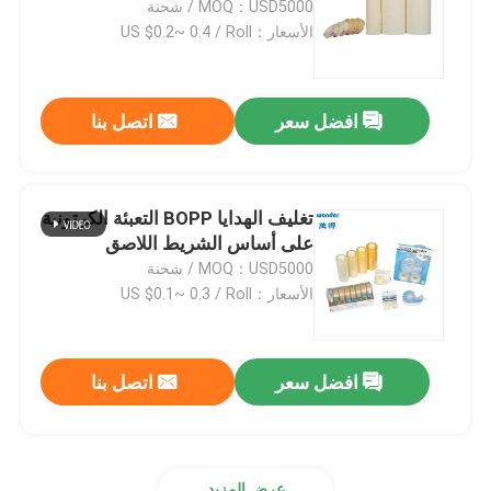
MOQ：USD5000 / شحنة
الأسعار：US $0.2~ 0.4 / Roll
ملفات الشريط النانو
افضل سعر
اتصل بنا
شريط لاصق
شريط لاصق من القماش
تغليف الهدايا BOPP التعبئة الكرتونية
على أساس الشريط اللاصق
شرائط اللاصق من البيفك
MOQ：USD5000 / شحنة
الأسعار：US $0.1~ 0.3 / Roll
شريط ورق الكرافت
افضل سعر
اتصل بنا
مُوزّع مُقطّع الشريط
شريط لاصق وقائي
عرض المزيد