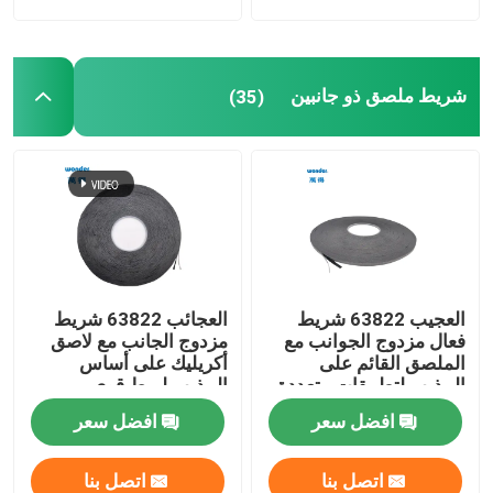
شريط ملصق ذو جانبين
(35)
العجيب 63822 شريط
العجائب 63822 شريط
فعال مزدوج الجوانب مع
مزدوج الجانب مع لاصق
الملصق القائم على
أكريليك على أساس
المذيب لتطبيقات متعددة
المذيب لربط قوي
الأطراف
افضل سعر
افضل سعر
اتصل بنا
اتصل بنا