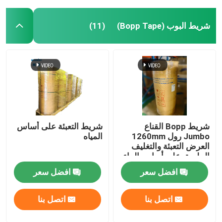
شريط البوب (Bopp Tape)
(11)
شريط Bopp القناع
شريط التعبئة على أساس
Jumbo رول 1260mm
المياه
العرض التعبئة والتغليف
الملصق على أساس الماء
افضل سعر
افضل سعر
اتصل بنا
اتصل بنا