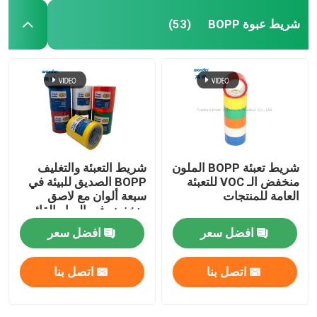
شريط عبوة BOPP
(53)
شريط تعبئة BOPP الملون
شريط التعبئة والتغليف
منخفض الـ VOC للتعبئة
BOPP الصديق للبيئة في
العامة للمنتجات
سبعة ألوان مع لاصق
منخفض في المياه القائم
على VOC
افضل سعر
افضل سعر
اتصل بنا
اتصل بنا