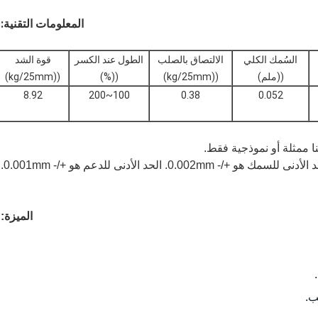
المعلومات التقنية:
السُمك الكلي
الالتصاق بالصلب
الطول عند الكسر
قوة الشد
((ملم)
((kg/25mm)
((%)
((kg/25mm)
8.92
100~200
0.38
0.052
نا ممثلة أو نموذجية فقط.
للسمك هو +/- 0.002mm. الحد الأدنى للدعم هو +/- 0.001mm.
الميزة:
ب.