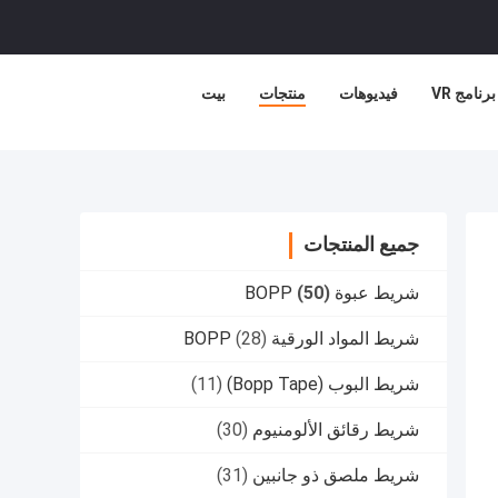
برنامج VR
فيديوهات
منتجات
بيت
جميع المنتجات
شريط عبوة BOPP
(50)
شريط المواد الورقية BOPP
(28)
شريط البوب (Bopp Tape)
(11)
شريط رقائق الألومنيوم
(30)
شريط ملصق ذو جانبين
(31)