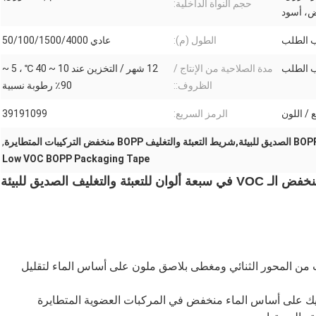
حجم النواة الداخلية:
ض، أسود
الطول (م):
عادي 50/100/1500/4000
مدة الصلاحية من الإنتاج /
12 شهر / التخزين عند 10 ~ 40 ℃ ، 5 ~
الظروف::
90٪ رطوبة نسبية
الرمز السريع:
39191099
,
Low VOC BOPP Packaging Tape
لم من البولي بروبيلين (BOPP) المقرب من المحور الثنائي ومغطى بلاصق ملون على أساس الماء لتقليل
ليك على أساس الماء منخفض في المركبات العضوية المتطايرة