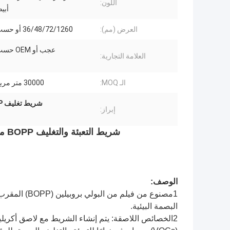
اللون:
أبي
العرض (مم):
36/48/72/1260 أو حسب الطلب
عجب أو OEM حسب الطلب
العلامة التجارية:
الـ MOQ:
30000 متر مربع / اللون
شريط تغليف BOPP الصديق للبيئة,شريط التعبئة والتغليف BOPP منخفض التركيبات المتطايرة
إبراز:
شريط التعبئة والتغليف BOPP منخفض الـ VOC في سبعة ألوان للتعبئة والتغليف الصديق للبيئة
الوصف:
1مصنوع من في
البصمة البيئية.
2الخصائص اللاصقة: يتم إنشاء الشريط مع لاصق أكري