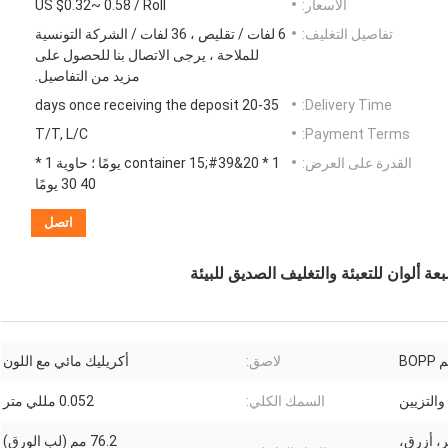
الأسعار:
US $0.32~ 0.58 / Roll
تفاصيل التغليف:
6 لفات / تقليص ، 36 لفات / الشركة التونسية
للملاحة ، يرجى الاتصال بنا للحصول على
مزيد من التفاصيل.
20-35 days once receiving the deposit
Delivery Time:
T/T, L/C
Payment Terms:
القدرة على العرض:
1 * 20&#39;container 15 يومًا ؛ حاوية 1 *
40 30 يومًا
اتصل
BOP
لاصق:
أكريليك مائي مع اللون
والتزيين
السمك الكلي:
0.052 مللي متر
، أزرق،
76.2 مم (لب الورق)