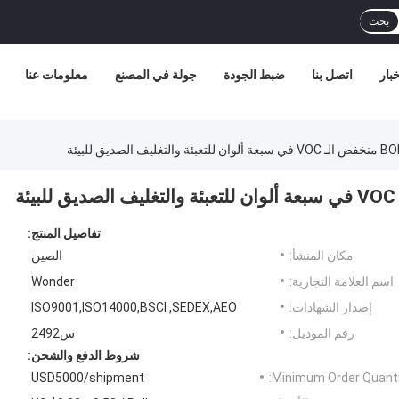
بحث
خبار
اتصل بنا
ضبط الجودة
جولة في المصنع
معلومات عنا
تفاصيل المنتج:
مكان المنشأ:
الصين
اسم العلامة التجارية:
Wonder
إصدار الشهادات:
ISO9001,ISO14000,BSCI ,SEDEX,AEO
رقم الموديل:
س2492
شروط الدفع والشحن:
USD5000/shipment
Minimum Order Quanti