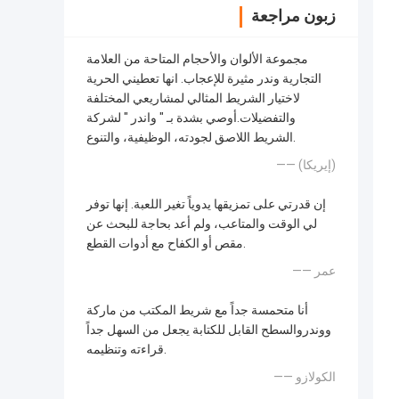
زبون مراجعة
مجموعة الألوان والأحجام المتاحة من العلامة
التجارية وندر مثيرة للإعجاب. انها تعطيني الحرية
لاختيار الشريط المثالي لمشاريعي المختلفة
والتفضيلات.أوصي بشدة بـ " واندر " لشركة
الشريط اللاصق لجودته، الوظيفية، والتنوع.
—— (إيريكا)
إن قدرتي على تمزيقها يدوياً تغير اللعبة. إنها توفر
لي الوقت والمتاعب، ولم أعد بحاجة للبحث عن
مقص أو الكفاح مع أدوات القطع.
—— عمر
أنا متحمسة جداً مع شريط المكتب من ماركة
ووندروالسطح القابل للكتابة يجعل من السهل جداً
قراءته وتنظيمه.
—— الكولازو