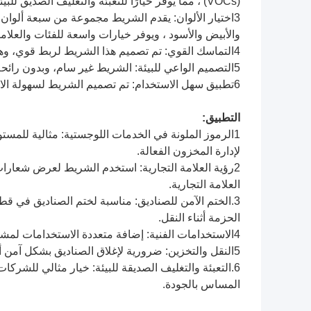
(VOCs) ، مما يوفر خيارًا للتعبئة والتغليف الصديق للبيئة والمستدام.
3اختيار الألوان: يقدم الشريط مجموعة من سبعة ألوان ن
والأبيض والأسود ، ويوفر خيارات واسعة للفئات والعلاما
4التماسك القوي: تم تصميم هذا الشريط لربط قوي، وهذا يضمن الختم القوي الذي يتحمل متطلبات التعامل والشحن.
5التصميم الواعي للبيئة: الشريط غير سام، وبدون رائحة، وصديق للبيئة، مما يعرض التفاني في الاستدامة البيئية.
6تطبيق سهل الاستخدام: تم تصميم الشريط لسهولة الاستخدام ، مع تفريغ مسيطرة لتبسيط عملية التطبيق.
التطبيق:
1الرموز الملونة في الخدمات اللوجستية: مثالية للمس
لإدارة المخزون الفعالة.
2رؤية العلامة التجارية: استخدم الشريط لعرض شعارا
العلامة التجارية.
3.الختم الآمن للصناديق: مناسبة لختم الصناديق في قط
الحزمة أثناء النقل.
4الاستخدامات الفنية: إضافة متعددة الاستخدامات لمشاريع الفن والحرف، وتوفير اللون والوظيفة.
5النقل والتخزين: ضرورية لإغلاق الصناديق بشكل آمن أثناء النقل أو التخزين ، والحفاظ على محتوياتها آمنة.
6.التعبئة والتغليف الصديقة للبيئة: خيار مثالي للشركا
المساس بالجودة.