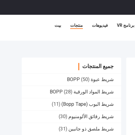
برنامج VR
فيديوهات
منتجات
بيت
جميع المنتجات
شريط عبوة BOPP
(50)
شريط المواد الورقية BOPP
(28)
شريط البوب (Bopp Tape)
(11)
شريط رقائق الألومنيوم
(30)
شريط ملصق ذو جانبين
(31)