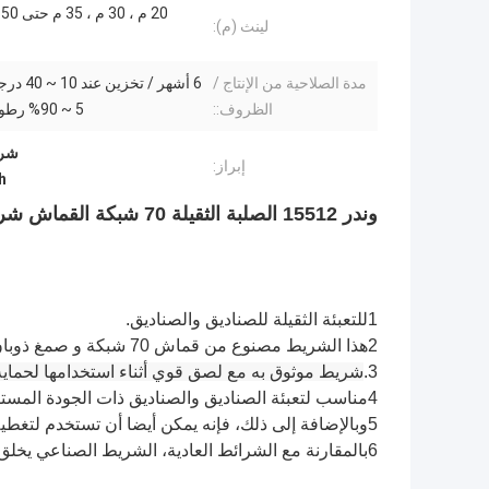
0
لينث (م):
مدة الصلاحية من الإنتاج /
6 أشهر / تخزي
الظروف::
5 ~ 90% رطوبة نسبية
شريط 
إبراز:
h
وندر 15512 الصلبة الثقيلة 70 شبكة القماش شريط الصمغ مع الصمغ الذوبان الساخن
1للتعبئة الثقيلة للصناديق والصناديق.
2هذا الشريط مصنوع من قماش 70 شبكة و صمغ ذوبان ساخن
3.
شريط موثوق به مع لصق قوي أثناء استخدامها لحماية
4مناسب لتعبئة الصناديق والصناديق ذات الجودة المستقرة.
5وبالإضافة إلى ذلك، فإنه يمكن أيضا أن تستخدم لتغطية السجاد، الأسلاك، وهلم جرا.
6بالمقارنة مع الشرائط العادية، الشريط الصناعي يخلق أقوى للحفاظ على العناصر.