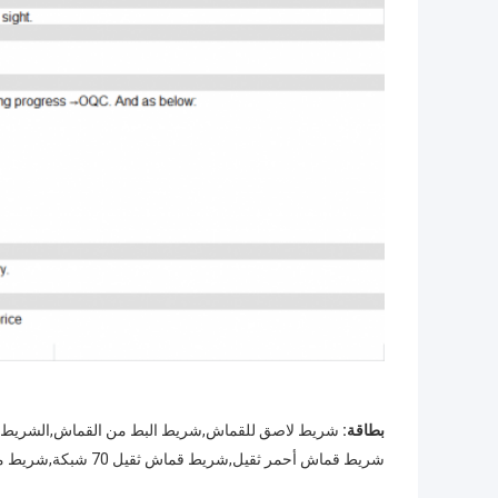
بطاقة:
شريط لاصق للقماش,شريط البط من القماش,الشريط 
شريط قماش أحمر ثقيل,شريط قماش ثقيل 70 شبكة,شريط مضاد للماء 70 شبكة