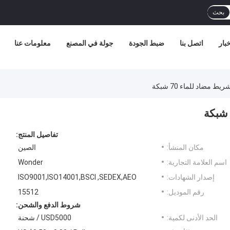
بحث
خبار
اتصل بنا
ضبط الجودة
جولة في المصنع
معلومات عنا
مضاد للماء 70 شبكة
تفاصيل المنتج:
مكان المنشأ:
الصين
اسم العلامة التجارية:
Wonder
إصدار الشهادات:
ISO9001,ISO14001,BSCI ,SEDEX,AEO
رقم الموديل:
15512
شروط الدفع والشحن:
الحد الأدنى لكمية:
USD5000 / شحنة