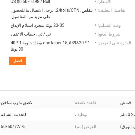
الأسعار:
US $0.50~ 0.98 / Roll
تفاصيل التغليف:
يتقلص، 24rolls/CTN، يرجى الاتصال بنا للحصول
على مزيد من التفاصيل.
وقت التسليم:
20-35 يومًا بمجرد استلام الإيداع
شروط الدفع:
تي / تي، خطاب الاعتماد
القدرة على العرض:
1 * 20&#39;container 15 يومًا ؛ حاوية 1 * 40
30 يومًا
اتصل
قماش
قاعدة لاصقة:
لاصق تذوب ساخن
0. ملم
توظيف:
للخدمة الشاقة
العرض (مم):
50/60/72/75