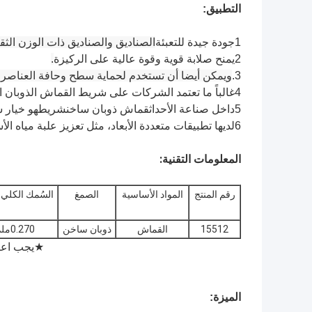
التطبيق:
1جودة جيدة للتعبئة
الصناديق والصناديق ذات الوزن الثق
2يمنح صلابة قوية وقوة عالية على الركيزة
.
3.
ويمكن أيضا أن تستخدم لحماية سطح وحافة العناصر.
4غالباً ما تعتمد الشركات على شريط القماش الذوبان الساخن لتعبئة البضائع.
5داخل صناعة الأحداث
قماش ذوبان ساخن
شريط
هو خيار 
6لديها تطبيقات متعددة الأبعاد، مثل تعزيز علبة مياه الأسماك وإشارات التحذير للأسلاك الكهربائية.
المعلومات التقنية:
رقم المنتج
المواد الأساسية
الصمغ
السُمك الكلي 
15512
القماش
ذوبان ساخن
0.270ملم
يجب اعتب
★
الميزة: