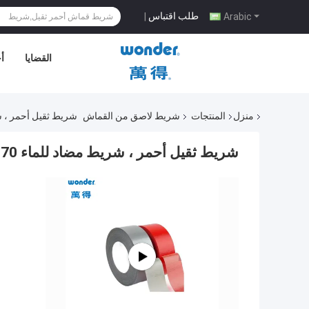
طلب اقتباس
|
Arabic
القضايا
أ
منزل
المنتجات
شريط لاصق من القماش
شريط ثقيل أحمر ، شريط 
شريط ثقيل أحمر ، شريط مضاد للماء 70 شبكة