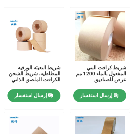
شريط كرافت البني
شريط التعبئة الورقية
المفعول بالماء 1200 مم
المطاطية، شريط الشحن
عرض للصناديق
الكرافت الملصق الذاتي
بيت
إرسال استفسار
إرسال استفسار
منتجات
فيديوهات