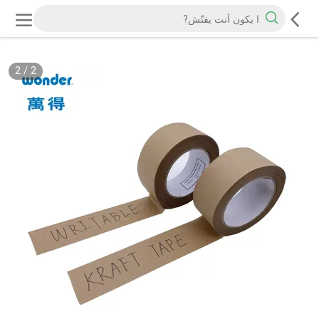
2
/
2