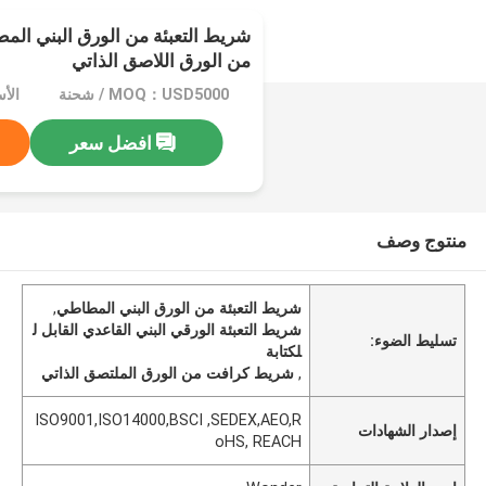
شريط التعبئة من الورق البني ال
من الورق اللاصق الذاتي
MOQ：USD5000 / شحنة
الأسعار：
افضل سعر
منتوج وصف
شريط التعبئة من الورق البني المطاطي
,
شريط التعبئة الورقي البني القاعدي القابل ل
تسليط الضوء:
لكتابة
,
شريط كرافت من الورق الملتصق الذاتي
ISO9001,ISO14000,BSCI ,SEDEX,AEO,R
إصدار الشهادات
oHS, REACH