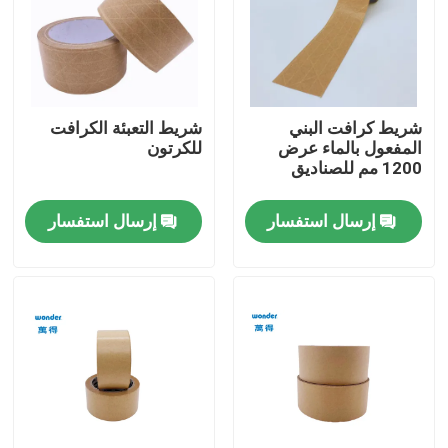
برنامج VR
معلومات عنا
شريط كرافت البني
شريط التعبئة الكرافت
المفعول بالماء عرض
للكرتون
1200 مم للصناديق
جولة في المصنع
إرسال استفسار
إرسال استفسار
ضبط الجودة
اتصل بنا
أخبار
القضايا