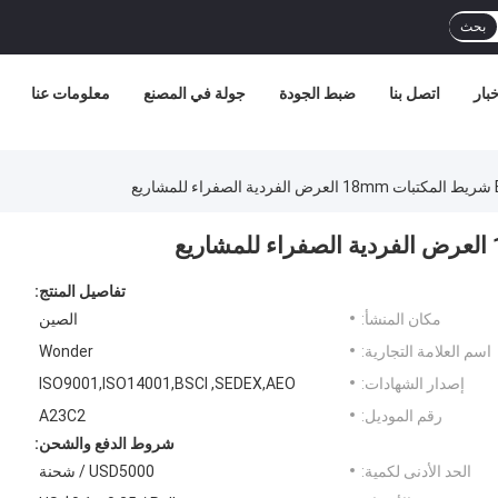
بحث
خبار
اتصل بنا
ضبط الجودة
جولة في المصنع
معلومات عنا
تفاصيل المنتج:
مكان المنشأ:
الصين
اسم العلامة التجارية:
Wonder
إصدار الشهادات:
ISO9001,ISO14001,BSCI ,SEDEX,AEO
رقم الموديل:
A23C2
شروط الدفع والشحن:
الحد الأدنى لكمية:
USD5000 / شحنة