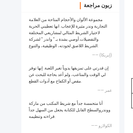
زبون مراجعة
مجموعة الألوان والأحجام المتاحة من العلامة
التجارية وندر مثيرة للإعجاب. انها تعطيني الحرية
لاختيار الشريط المثالي لمشاريعي المختلفة
والتفضيلات.أوصي بشدة بـ " واندر " لشركة
الشريط اللاصق لجودته، الوظيفية، والتنوع.
—— (إيريكا)
إن قدرتي على تمزيقها يدوياً تغير اللعبة. إنها توفر
لي الوقت والمتاعب، ولم أعد بحاجة للبحث عن
مقص أو الكفاح مع أدوات القطع.
—— عمر
أنا متحمسة جداً مع شريط المكتب من ماركة
ووندروالسطح القابل للكتابة يجعل من السهل جداً
قراءته وتنظيمه.
—— الكولازو