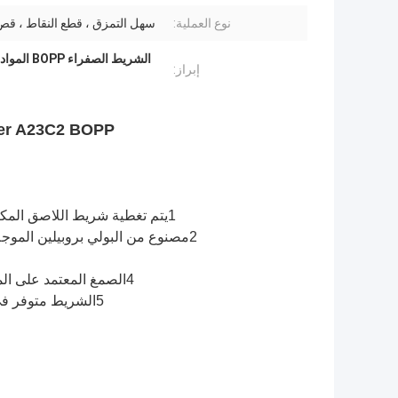
نوع العملية:
سهل التمزق ، قطع النقاط ، قص 
الشريط الصفراء BOPP المواد الورقية,الشريط الشفاف 18ملم,شريط صافي أصفر
إبراز:
Wonder A23C2 BOPP شريط المواد الورقية لمشاريع 
1يتم تغطية شريط اللاصق المكتبي BOPP مع لاصق على أساس الماء، مما يوفر رابطة موثوقة وآمنة.
2مصنوع من البولي بروبيلين الموجه نحو المحورين (BOPP) ، مما يضمن القوة، والمتانة، ومقاومة التمزق.
4الصمغ المعتمد على الماء المستخدم في الطلاء غير سام وآمن للاستخدام في مختلف البيئات.
5الشريط متوفر في عريضات وأطوال مختلفة لتتناسب مع الاحتياجات والمفضلة الفردية.