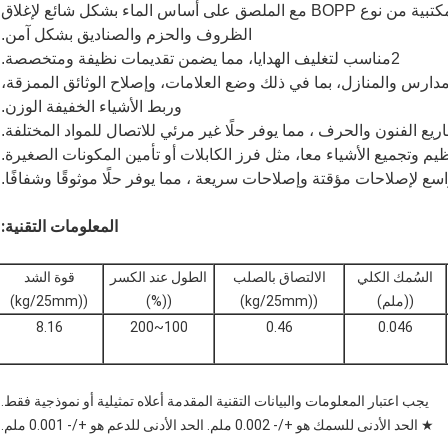
1يستخدم الشريط اللاصق المستخدم في المواد المكتبية من نوع BOPP مع الملصق على أساس الماء بشكل شائع لإغلاق
الظروف والحزم والصناديق بشكل آمن.
2مناسب لتغليف الهدايا، مما يضمن تقديمات نظيفة ومتخصصة.
لمدارس والمنازل، بما في ذلك وضع العلامات، وإصلاح الوثائق الممزقة،
وربط الأشياء الخفيفة الوزن.
المعلومات التقنية:
السُمك الكلي
الالتصاق بالصلب
الطول عند الكسر
قوة الشد
((ملم)
((kg/25mm)
((%)
((kg/25mm)
8.16
100~200
0.46
0.046
يجب اعتبار المعلومات والبيانات التقنية المقدمة أعلاه تمثيلية أو نموذجية فقط.
★ الحد الأدنى للسمك هو +/- 0.002 ملم. الحد الأدنى للدعم هو +/- 0.001 ملم.