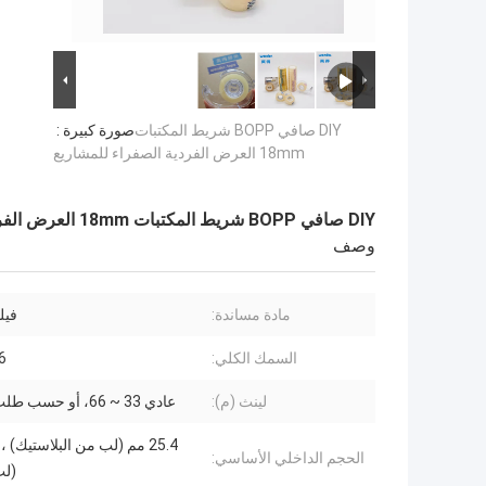
DIY صافي BOPP شريط المكتبات
صورة كبيرة :
18mm العرض الفردية الصفراء للمشاريع
DIY صافي BOPP شريط المكتبات 18mm العرض الفردية الصفراء للمشاريع
وصف
مادة مساندة:
فيلم P
السمك الكلي:
46
لينث (م):
عادي 33 ~ 66، أو حسب طلب العميل
الحجم الداخلي الأساسي:
(لب