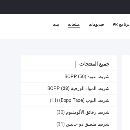
برنامج VR
فيديوهات
منتجات
بيت
جميع المنتجات
شريط عبوة BOPP
(50)
شريط المواد الورقية BOPP
(28)
شريط البوب (Bopp Tape)
(11)
شريط رقائق الألومنيوم
(30)
شريط ملصق ذو جانبين
(31)