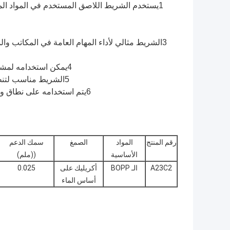
3الشريط مثالي لأداء المهام العامة في المكاتب وا
4يمكن استخدامه لمشاريع الفنون والحرف ، مما يوفر حلًا غير مرئي للاتصال للمواد المختلفة.
5الشريط مناسب لتنظيم وتجميع الأشياء معا، مثل فرز الكابلات أو تأمين المكونات الصغيرة.
6يتم استخدامه على نطاق واسع لإصلاحات مؤقتة وإصلاحات سريعة ، مما يوفر حلًا موثوقًا وشفافًا.
رقم المنتج
المواد
الصمغ
سمك الدعم
الأساسية
((ملم)
A23C2
الـ BOPP
أكريليك على
0.025
أساس الماء