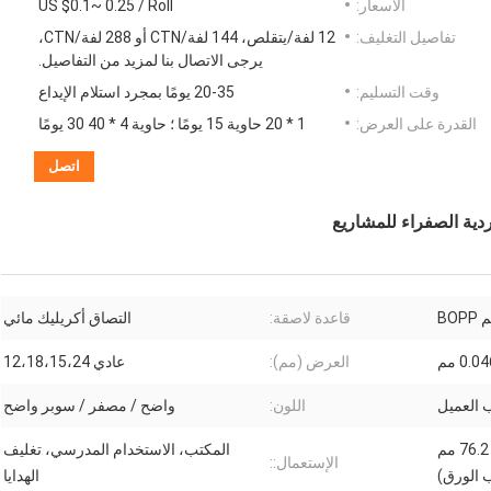
الأسعار:
US $0.1~ 0.25 / Roll
تفاصيل التغليف:
12 لفة/يتقلص، 144 لفة/CTN أو 288 لفة/CTN،
يرجى الاتصال بنا لمزيد من التفاصيل.
وقت التسليم:
20-35 يومًا بمجرد استلام الإيداع
القدرة على العرض:
1 * 20 حاوية 15 يومًا ؛ حاوية 4 * 40 30 يومًا
اتصل
BOP
قاعدة لاصقة:
التصاق أكريليك مائي
0.0 مم
العرض (مم):
عادي 12،18،15،24
اللون:
واضح / مصفر / سوبر واضح
25.4 مم (لب من البلاستيك) ، 76.2 مم
المكتب، الاستخدام المدرسي، تغليف
الإستعمال::
 الورق)
الهدايا