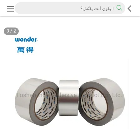
3
/
2