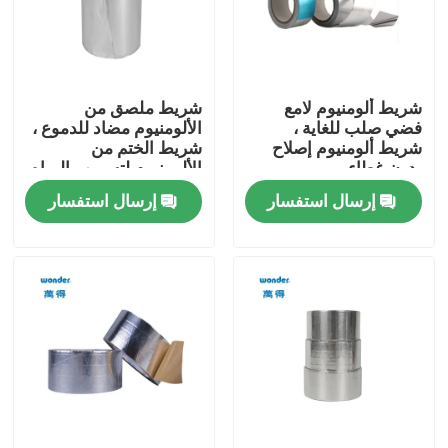
برنامج VR
شريط ألومنيوم لامع
شريط ملصق من
معلومات عنا
فضي صلب للغاية ،
الألومنيوم مضاد للدموع ،
شريط ألومنيوم إصلاح
شريط الختم من
بدون غطاء
الألومنيوم لتسريب المياه
جولة في المصنع
إرسال استفسار
إرسال استفسار
ضبط الجودة
اتصل بنا
أخبار
القضايا