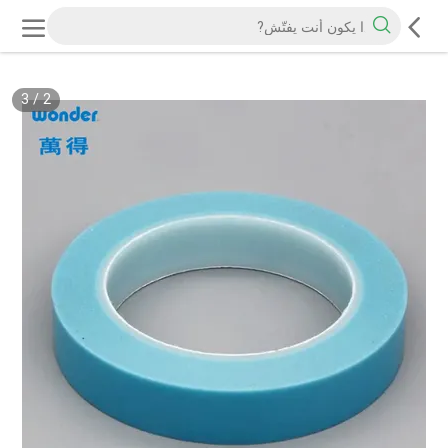
3
/
2