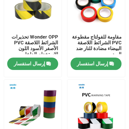
برنامج VR
معلومات عنا
مقاومة للفولتاج مقطوعة
Wonder OPP تحذيرات
PVC الشرائط اللاصقة
الشرائط اللاصقة PVC
البيضاء مضادة للنار ضد
الأصفر الأسود اللون
جولة في المصنع
البرد
الاستخدام الداخلي
إرسال استفسار
إرسال استفسار
ضبط الجودة
اتصل بنا
أخبار
القضايا