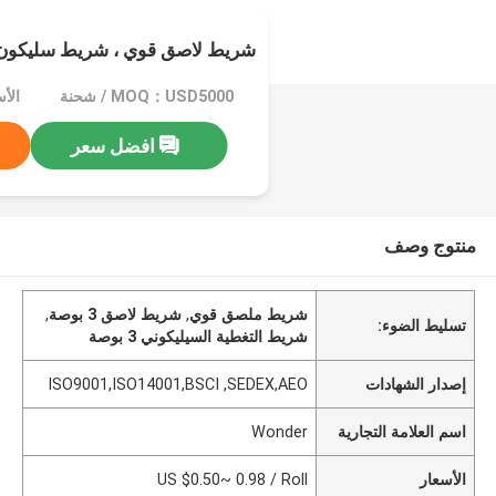
شريط لاصق قوي ، شريط سليكون 3 بوصا
MOQ：USD5000 / شحنة
افضل سعر
منتوج وصف
شريط ملصق قوي
,
شريط لاصق 3 بوصة
,
تسليط الضوء:
شريط التغطية السيليكوني 3 بوصة
إصدار الشهادات
ISO9001,ISO14001,BSCI ,SEDEX,AEO
اسم العلامة التجارية
Wonder
الأسعار
US $0.50~ 0.98 / Roll