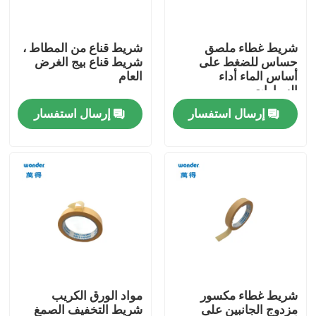
برنامج VR
شريط غطاء ملصق
شريط قناع من المطاط ،
حساس للضغط على
شريط قناع بيج الغرض
أساس الماء أداء
العام
معلومات عنا
السيارات
إرسال استفسار
إرسال استفسار
جولة في المصنع
ضبط الجودة
اتصل بنا
أخبار
شريط غطاء مكسور
مواد الورق الكريب
القضايا
مزدوج الجانبين على
شريط التخفيف الصمغ