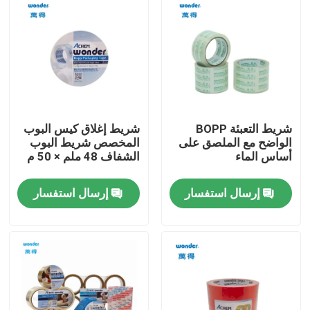
شريط التعبئة BOPP
شريط إغلاق كيس البوب
الواضح مع الملصق على
المخصص شريط البوب
أساس الماء
الشفاف 48 ملم × 50 م
إرسال استفسار
إرسال استفسار
بيت
منتجات
فيديوهات