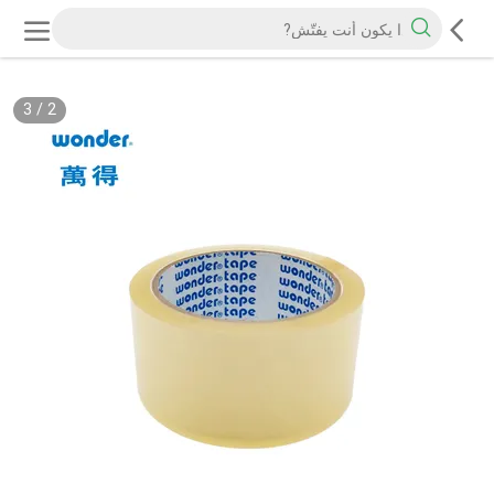
3
/
2