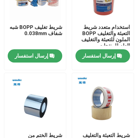
برنامج VR
استخدام متعدد شريط
شريط تغليف BOPP شبه
التعبئة والتغليف BOPP
شفاف 0.038mm
معلومات عنا
الملون للتعبئة والتغليف
العام للمنتجات
إرسال استفسار
إرسال استفسار
جولة في المصنع
ضبط الجودة
اتصل بنا
أخبار
القضايا
شريط التعبئة والتغليف
شريط الختم من